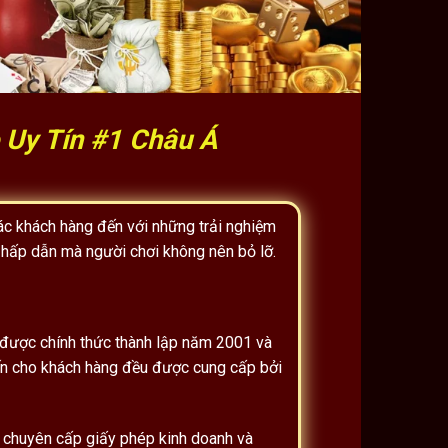
Uy Tín #1 Châu Á
các khách hàng đến với những trải nghiệm
 hấp dẫn mà người chơi không nên bỏ lỡ.
ày được chính thức thành lập năm 2001 và
ến cho khách hàng đều được cung cấp bởi
 chuyên cấp giấy phép kinh doanh và