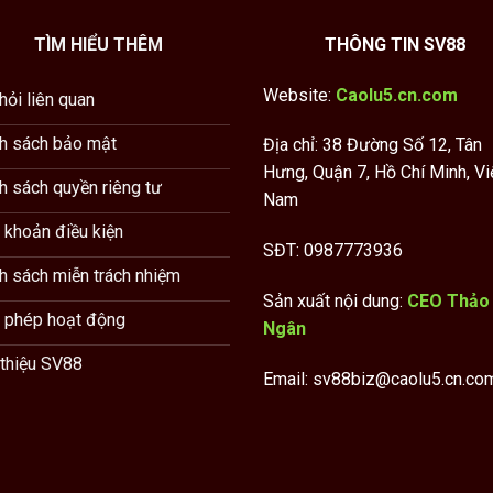
TÌM HIỂU THÊM
THÔNG TIN SV88
Website:
Caolu5.cn.com
hỏi liên quan
h sách bảo mật
Địa chỉ: 38 Đường Số 12, Tân
Cá cược thể thao với các loại kèo hấp dẫn, tỷ lệ trả thưởng cao bất ng
Hưng, Quận 7, Hồ Chí Minh, Vi
h sách quyền riêng tư
Nam
 khoản điều kiện
SĐT:
0987773936
t cả các game thủ không nên bỏ lỡ với hàng loạt những tựa game
h sách miễn trách nhiệm
Sản xuất nội dung:
CEO Thảo
 phép hoạt động
Ngân
ều hành bởi những dealer người thật và sẽ tương tác trực tiếp vớ
 thiệu SV88
đại. Qua đó,
SV88
cam kết toàn bộ những trận đấu bạn trải nghiệm
Email:
sv88biz@caolu5.cn.co
 bài của các dân chơi với hệ sinh thái hấp dẫn gồm những sản 