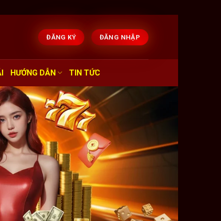
ĐĂNG KÝ
ĐĂNG NHẬP
I
HƯỚNG DẪN
TIN TỨC