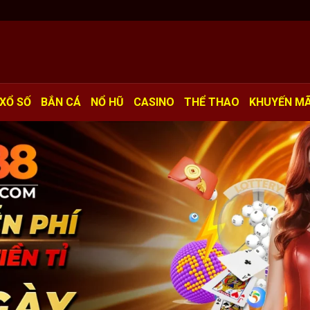
XỔ SỐ
BẮN CÁ
NỔ HŨ
CASINO
THỂ THAO
KHUYẾN MÃ