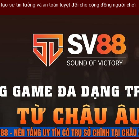
 tạo sự tin tưởng và an toàn tuyệt đối cho cộng đồng người chơi.