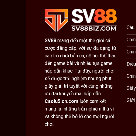
Câu 
Chín
SV88
mang đến một thế giới cá
cược đẳng cấp, với sự đa dạng từ
Chín
các trò chơi bắn cá, nổ hũ, thể thao
Casino trực tuyến
đến game bài và nhiều tựa game
Điều
hấp dẫn khác. Tại đây, người chơi
Live Casino
của
SV88
là điểm đến mà tấ
Chín
sẽ được trải nghiệm những phút
Baccarat, Tài Xỉu, Xóc Đĩa,….
giây giải trí tuyệt vời cùng những
Giấy
ưu đãi khuyến mãi hấp dẫn.
Đặc biệt, tất cả các ván game đều được đi
Giới
Caolu5.cn.com
luôn cam kết
chuyên nghiệp, hệ thống livestream hiện 
mang lại những trải nghiệm thú vị
và không thể bỏ lỡ cho mọi người
Game bài
chơi.
SV88biz.com
thỏa mãn niềm đam mê game