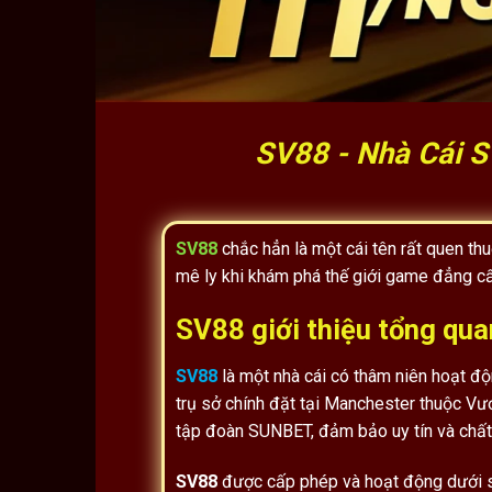
SV88 - Nhà Cái 
SV88
chắc hẳn là một cái tên rất quen th
mê ly khi khám phá thế giới game đẳng cấ
SV88 giới thiệu tổng qua
SV88
là một nhà cái có thâm niên hoạt độ
trụ sở chính đặt tại Manchester thuộc V
tập đoàn SUNBET, đảm bảo uy tín và chất
SV88
được cấp phép và hoạt động dưới sự