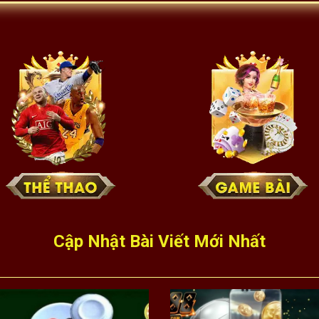
SV88 – nền tảng giải trí đẳng cấp với thâm niên hoạt động lâu năm
đua của các nhà cái trực tuyến tại thị trường Việt Nam vào năm 
nên một làn gió mới trong ngành và nhanh chóng khẳng định vị thế
 phẩm hấp dẫn của SV88
iều game thủ dù chỉ mới gia nhập thị trường Việt Nam trong vòng
 liên tục.
 một mảng giải trí trọng tâm và được đầu tư nguồn lực rất lớn để 
Cập Nhật Bài Viết Mới Nhất
nhà cái mang đến cho khách hàng.
ấp rất đa dạng, bao gồm trên 30 môn thể thao khác nhau, nổi bật 
n,…
 giải đấu đa dạng về quy mô như cúp châu Âu, World Cup, NBA, G