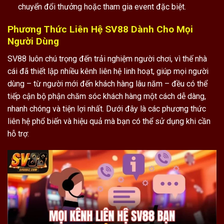
chuyển đổi thưởng hoặc tham gia event đặc biệt.
Phương Thức Liên Hệ SV88 Dành Cho Mọi
Người Dùng
SV88 luôn chú trọng đến trải nghiệm người chơi, vì thế nhà
cái đã thiết lập nhiều kênh liên hệ linh hoạt, giúp mọi người
dùng – từ người mới đến khách hàng lâu năm – đều có thể
tiếp cận bộ phận chăm sóc khách hàng một cách dễ dàng,
nhanh chóng và tiện lợi nhất. Dưới đây là các phương thức
liên hệ phổ biến và hiệu quả mà bạn có thể sử dụng khi cần
hỗ trợ: