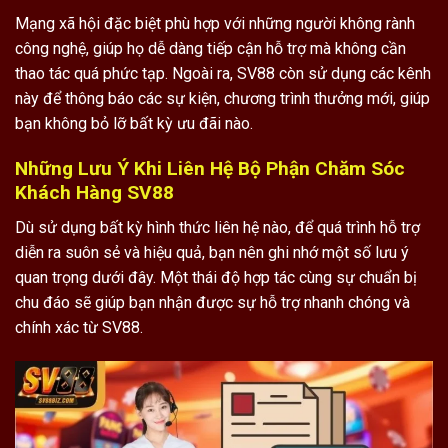
Mạng xã hội đặc biệt phù hợp với những người không rành
công nghệ, giúp họ dễ dàng tiếp cận hỗ trợ mà không cần
thao tác quá phức tạp. Ngoài ra, SV88 còn sử dụng các kênh
này để thông báo các sự kiện, chương trình thưởng mới, giúp
bạn không bỏ lỡ bất kỳ ưu đãi nào.
Những Lưu Ý Khi Liên Hệ Bộ Phận Chăm Sóc
Khách Hàng SV88
Dù sử dụng bất kỳ hình thức liên hệ nào, để quá trình hỗ trợ
diễn ra suôn sẻ và hiệu quả, bạn nên ghi nhớ một số lưu ý
quan trọng dưới đây. Một thái độ hợp tác cùng sự chuẩn bị
chu đáo sẽ giúp bạn nhận được sự hỗ trợ nhanh chóng và
chính xác từ SV88.