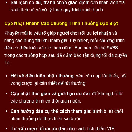
Sai lệch số dư, tranh chấp giao dịch:
cần nhân viên tra
soát lịch sử và xử lý theo quy trình minh bạch.
Cập Nhật Nhanh Các Chương Trình Thưởng Đặc Biệt
Khuyến mãi là yếu tố giúp người chơi tối ưu lợi nhuận và
nâng cao hứng thú khi tham gia. Tuy nhiên, mỗi chương trình
đều có điều kiện và giới hạn riêng. Bạn nên liên hệ SV88
trong các trường hợp sau để đảm bảo tận dụng tối đa quyền
lợi:
Hỏi về điều kiện nhận thưởng:
yêu cầu nạp tối thiểu, số
vòng cược lại cần thiết để rút thưởng.
Cập nhật thời gian và giới hạn ưu đãi:
để không bỏ lỡ
các chương trình có thời gian ngắn.
Cần hướng dẫn cụ thể cách tham gia:
tránh bị từ chối
nhận thưởng do thực hiện sai bước.
Tư vấn mẹo tối ưu ưu đãi:
như cách tích điểm VIP,