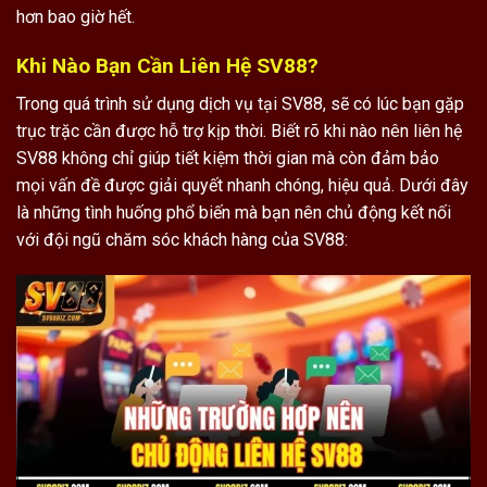
hơn bao giờ hết.
Khi Nào Bạn Cần Liên Hệ SV88?
Trong quá trình sử dụng dịch vụ tại SV88, sẽ có lúc bạn gặp
trục trặc cần được hỗ trợ kịp thời. Biết rõ khi nào nên liên hệ
SV88 không chỉ giúp tiết kiệm thời gian mà còn đảm bảo
mọi vấn đề được giải quyết nhanh chóng, hiệu quả. Dưới đây
là những tình huống phổ biến mà bạn nên chủ động kết nối
với đội ngũ chăm sóc khách hàng của SV88: