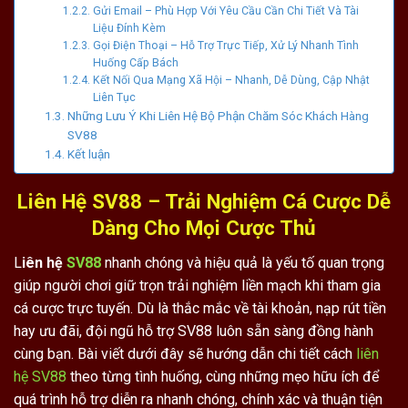
Gửi Email – Phù Hợp Với Yêu Cầu Cần Chi Tiết Và Tài
Liệu Đính Kèm
Gọi Điện Thoại – Hỗ Trợ Trực Tiếp, Xử Lý Nhanh Tình
Huống Cấp Bách
Kết Nối Qua Mạng Xã Hội – Nhanh, Dễ Dùng, Cập Nhật
Liên Tục
Những Lưu Ý Khi Liên Hệ Bộ Phận Chăm Sóc Khách Hàng
SV88
Kết luận
Liên Hệ SV88 – Trải Nghiệm Cá Cược Dễ
Dàng Cho Mọi Cược Thủ
L
iên hệ
SV88
nhanh chóng và hiệu quả là yếu tố quan trọng
giúp người chơi giữ trọn trải nghiệm liền mạch khi tham gia
cá cược trực tuyến. Dù là thắc mắc về tài khoản, nạp rút tiền
hay ưu đãi, đội ngũ hỗ trợ SV88 luôn sẵn sàng đồng hành
cùng bạn. Bài viết dưới đây sẽ hướng dẫn chi tiết cách
liên
hệ SV88
theo từng tình huống, cùng những mẹo hữu ích để
quá trình hỗ trợ diễn ra nhanh chóng, chính xác và thuận tiện