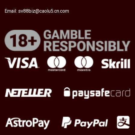
Email:
sv88biz@caolu5.cn.com