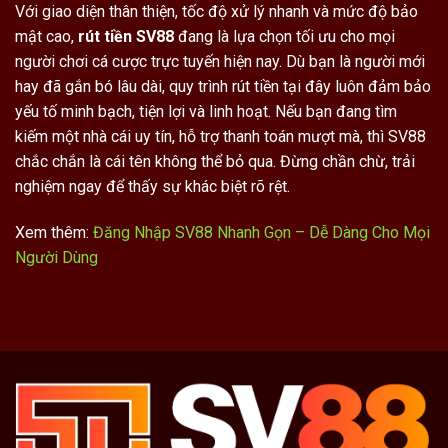
Với giao diện thân thiện, tốc độ xử lý nhanh và mức độ bảo
mật cao,
rút tiền SV88
đang là lựa chọn tối ưu cho mọi
người chơi cá cược trực tuyến hiện nay. Dù bạn là người mới
hay đã gắn bó lâu dài, quy trình rút tiền tại đây luôn đảm bảo
yếu tố minh bạch, tiện lợi và linh hoạt. Nếu bạn đang tìm
kiếm một nhà cái uy tín, hỗ trợ thanh toán mượt mà, thì SV88
chắc chắn là cái tên không thể bỏ qua. Đừng chần chừ, trải
nghiệm ngay để thấy sự khác biệt rõ rệt.
Xem thêm:
Đăng Nhập SV88 Nhanh Gọn – Dễ Dàng Cho Mọi
Người Dùng