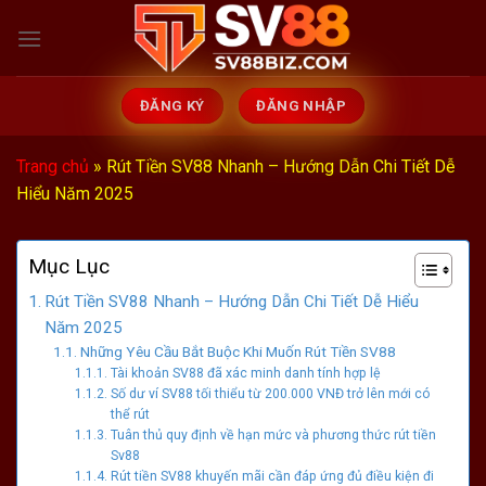
Skip
to
content
ĐĂNG KÝ
ĐĂNG NHẬP
Trang chủ
» Rút Tiền SV88 Nhanh – Hướng Dẫn Chi Tiết Dễ
Hiểu Năm 2025
Mục Lục
Rút Tiền SV88 Nhanh – Hướng Dẫn Chi Tiết Dễ Hiểu
Năm 2025
Những Yêu Cầu Bắt Buộc Khi Muốn Rút Tiền SV88
Tài khoản SV88 đã xác minh danh tính hợp lệ
Số dư ví SV88 tối thiểu từ 200.000 VNĐ trở lên mới có
thể rút
Tuân thủ quy định về hạn mức và phương thức rút tiền
Sv88
Rút tiền SV88 khuyến mãi cần đáp ứng đủ điều kiện đi