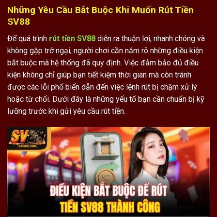
Những Yêu Cầu Bắt Buộc Khi Muốn Rút Tiền
SV88
Để quá trình
rút tiền SV88
diễn ra thuận lợi, nhanh chóng và
không gặp trở ngại, người chơi cần nắm rõ những điều kiện
bắt buộc mà hệ thống đã quy định. Việc đảm bảo đủ điều
kiện không chỉ giúp bạn tiết kiệm thời gian mà còn tránh
được các lỗi phổ biến dẫn đến việc lệnh rút bị chậm xử lý
hoặc từ chối. Dưới đây là những yếu tố bạn cần chuẩn bị kỹ
lưỡng trước khi gửi yêu cầu rút tiền.