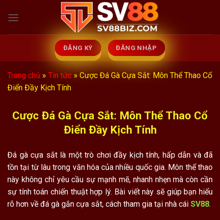
Skip
to
content
ĐĂNG KÝ
ĐĂNG NHẬP
Trang chủ
»
Tin tức
» Cược Đá Gà Cựa Sắt: Môn Thể Thao Cổ
Điển Đầy Kịch Tính
Cược Đá Gà Cựa Sắt: Môn Thể Thao Cổ
Điển Đầy Kịch Tính
Đá gà cựa sắt là một trò chơi đầy kịch tính, hấp dẫn và đã
tồn tại từ lâu trong văn hóa của nhiều quốc gia. Môn thể thao
này không chỉ yêu cầu sự mạnh mẽ, nhanh nhẹn mà còn cần
sự tính toán chiến thuật hợp lý. Bài viết này sẽ giúp bạn hiểu
rõ hơn về đá gà gắn cựa sắt, cách tham gia tại nhà cái
SV88
.