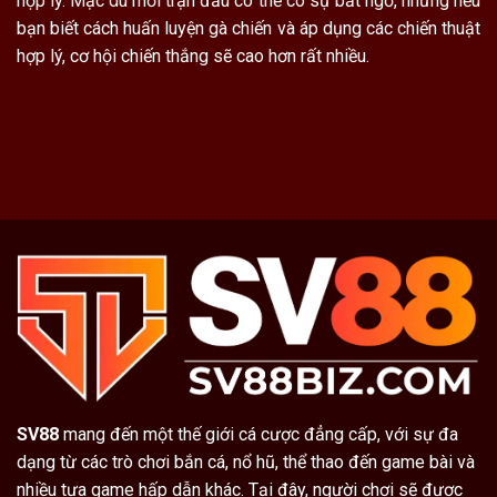
hợp lý. Mặc dù mỗi trận đấu có thể có sự bất ngờ, nhưng nếu
bạn biết cách huấn luyện gà chiến và áp dụng các chiến thuật
hợp lý, cơ hội chiến thắng sẽ cao hơn rất nhiều.
SV88
mang đến một thế giới cá cược đẳng cấp, với sự đa
dạng từ các trò chơi bắn cá, nổ hũ, thể thao đến game bài và
nhiều tựa game hấp dẫn khác. Tại đây, người chơi sẽ được